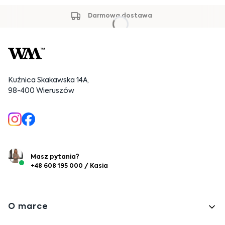
Darmowa dostawa
Kuźnica Skakawska 14A,
98-400 Wieruszów
Masz pytania?
+48 608 195 000 / Kasia
Linki w stopce
O marce