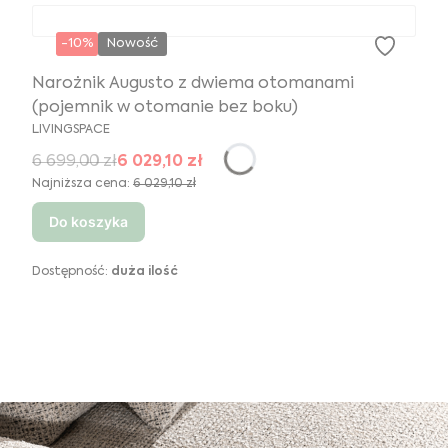
-10%
Nowość
Narożnik Augusto z dwiema otomanami
(pojemnik w otomanie bez boku)
LIVINGSPACE
6 699,00 zł
6 029,10 zł
Najniższa cena:
6 029,10 zł
Do koszyka
Dostępność:
duża ilość