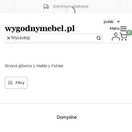
Darmowa dostawa
polski
Menu
Produ
Strona główna
Meble
Fotele
Filtry
Lista produktów
Domyślne