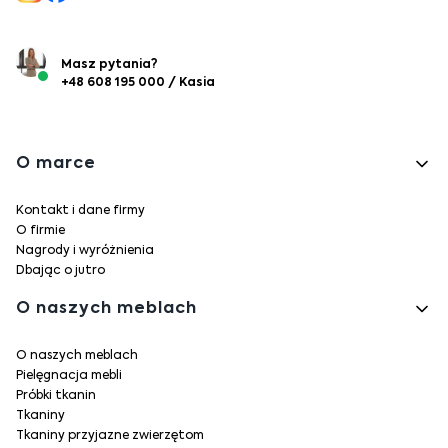
Masz pytania?
+48 608 195 000 / Kasia
Linki w stopce
O marce
Kontakt i dane firmy
O firmie
Nagrody i wyróżnienia
Dbając o jutro
O naszych meblach
O naszych meblach
Pielęgnacja mebli
Próbki tkanin
Tkaniny
Tkaniny przyjazne zwierzętom