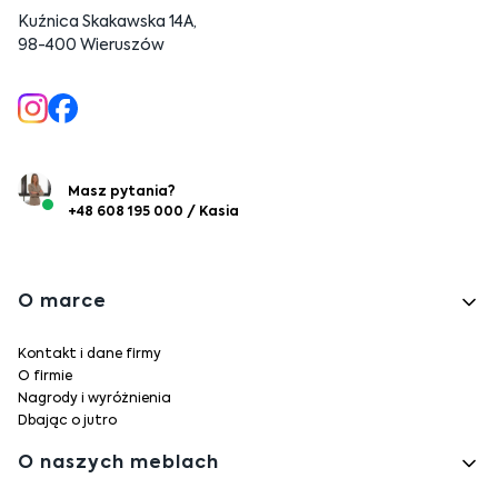
Kuźnica Skakawska 14A,
98-400 Wieruszów
Masz pytania?
+48 608 195 000 / Kasia
Linki w stopce
O marce
Kontakt i dane firmy
O firmie
Nagrody i wyróżnienia
Dbając o jutro
O naszych meblach