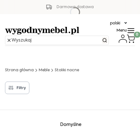
Darmowa dostawa
polski
Menu
Produ
Strona główna
Meble
Stoliki nocne
Filtry
Lista produktów
Domyślne