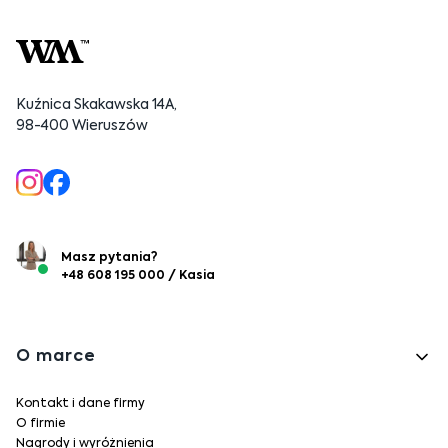
Kuźnica Skakawska 14A,
98-400 Wieruszów
Masz pytania?
+48 608 195 000 / Kasia
Linki w stopce
O marce
Kontakt i dane firmy
O firmie
Nagrody i wyróżnienia