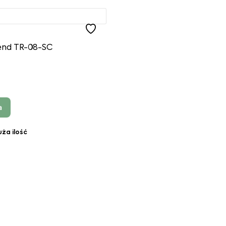
end TR-08-SC
a
uża ilość