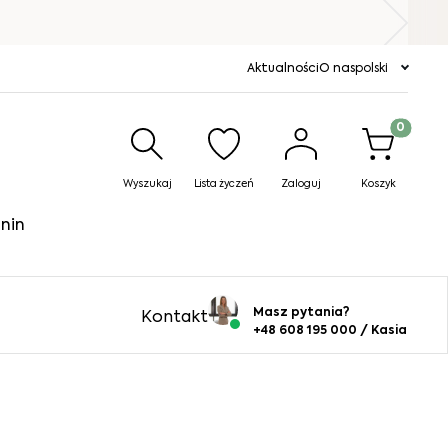
Aktualności
O nas
polski
Produkty w
Wyszukaj
Lista życzeń
Zaloguj
Koszyk
nin
Masz pytania?
Kontakt
+48 608 195 000 / Kasia