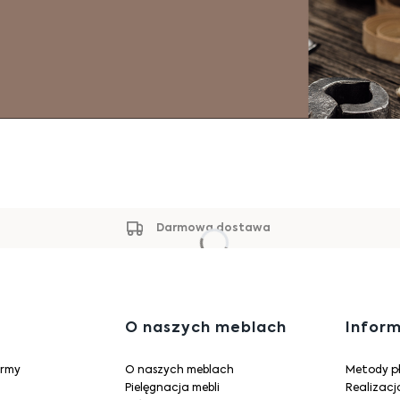
Darmowa dostawa
Linki w
O naszych meblach
Infor
irmy
O naszych meblach
Metody p
Pielęgnacja mebli
Realizac