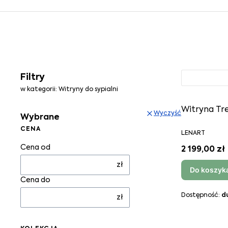
Lista p
Filtry
w kategorii: Witryny do sypialni
Witryna Tr
Wyczyść
Wybrane
CENA
LENART
Cena od
2 199,00 zł
zł
Do koszyk
Cena do
Dostępność:
d
zł