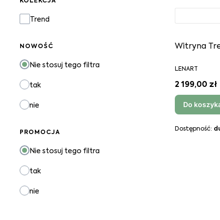
KOLEKCJA
Kolekcja
Trend
Witryna Tr
NOWOŚĆ
Nie stosuj tego filtra
LENART
2 199,00 zł
tak
Do koszyk
nie
Dostępność:
d
PROMOCJA
Nie stosuj tego filtra
tak
nie