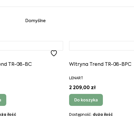
roduktów
Domyślne
end TR-08-BC
Witryna Trend TR-08-BPC
LENART
2 209,00 zł
a
Do koszyka
uża ilość
Dostępność:
duża ilość