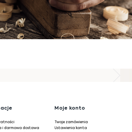
 stopce
macje
Moje konto
łatności
Twoje zamówienia
ja i darmowa dostawa
Ustawienia konta