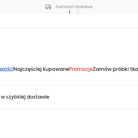
Darmowa dostawa
wości
Najczęściej kupowane
Promocje
Zamów próbki tka
w szybkiej dostawie