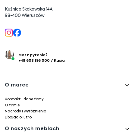
Kuźnica Skakawska 14A,
98-400 Wieruszów
Masz pytania?
+48 608 195 000 / Kasia
Linki w stopce
O marce
Kontakt i dane firmy
O firmie
Nagrody i wyróżnienia
Dbając o jutro
O naszych meblach