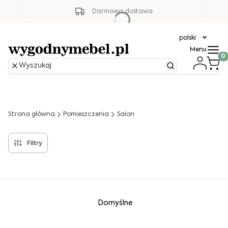
Darmowa dostawa
polski
Menu
Produ
Strona główna
Pomieszczenia
Salon
Filtry
Lista produktów
Domyślne