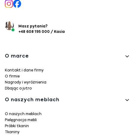
Masz pytania?
+48 608 195 000 / Kasia
Linki w stopce
O marce
Kontakt i dane firmy
O firmie
Nagrody i wyróżnienia
Dbając o jutro
O naszych meblach
O naszych meblach
Pielęgnacja mebli
Próbki tkanin
Tkaniny