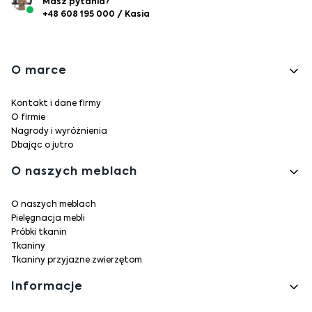
Masz pytania?
+48 608 195 000 / Kasia
Linki w stopce
O marce
Kontakt i dane firmy
O firmie
Nagrody i wyróżnienia
Dbając o jutro
O naszych meblach
O naszych meblach
Pielęgnacja mebli
Próbki tkanin
Tkaniny
Tkaniny przyjazne zwierzętom
Informacje