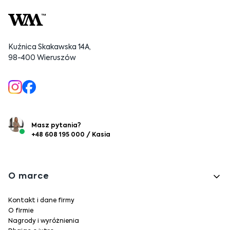
Kuźnica Skakawska 14A,
98-400 Wieruszów
Masz pytania?
+48 608 195 000 / Kasia
Linki w stopce
O marce
Kontakt i dane firmy
O firmie
Nagrody i wyróżnienia