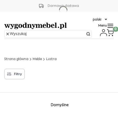
Darmowa dostawa
polski
Menu
Produ
Strona główna
Meble
Lustra
Filtry
Lista produktów
Domyślne