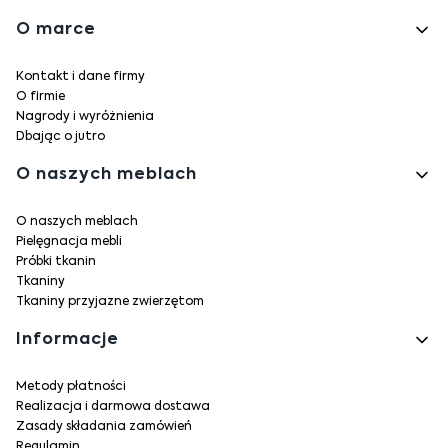
Linki w stopce
O marce
Kontakt i dane firmy
O firmie
Nagrody i wyróżnienia
Dbając o jutro
O naszych meblach
O naszych meblach
Pielęgnacja mebli
Próbki tkanin
Tkaniny
Tkaniny przyjazne zwierzętom
Informacje
Metody płatności
Realizacja i darmowa dostawa
Zasady składania zamówień
Regulamin