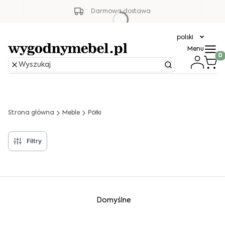
Darmowa dostawa
polski
Menu
Produ
Strona główna
Meble
Półki
Filtry
Lista produktów
Domyślne