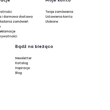
 stopce
macje
Moje konto
łatności
Twoje zamówienia
ja i darmowa dostawa
Ustawienia konta
kładania zamówień
Ulubione
n
reklamacje
prywatności
Bądź na bieżąco
Newsletter
Katalog
Inspiracje
Blog