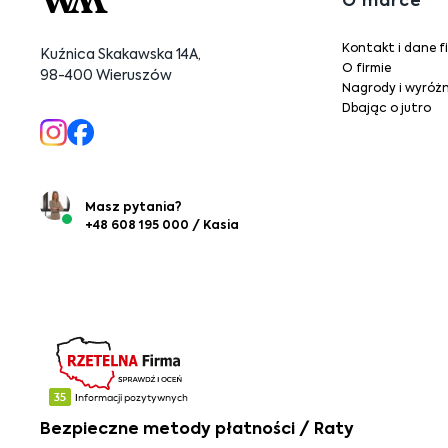
O marce
Kontakt i dane f
Kuźnica Skakawska 14A,
O firmie
98-400 Wieruszów
Nagrody i wyróżn
Dbając o jutro
Masz pytania?
+48 608 195 000 / Kasia
Bezpieczne metody płatności / Raty