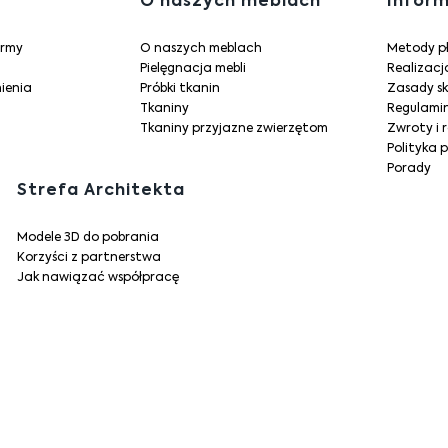
Linki w
O naszych meblach
Infor
irmy
O naszych meblach
Metody p
Pielęgnacja mebli
Realizac
ienia
Próbki tkanin
Zasady s
Tkaniny
Regulami
Tkaniny przyjazne zwierzętom
Zwroty i 
Polityka 
Porady
Strefa Architekta
Modele 3D do pobrania
Korzyści z partnerstwa
Jak nawiązać współpracę