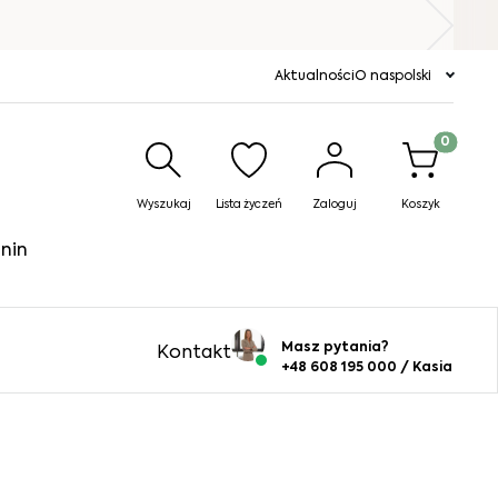
Aktualności
O nas
polski
Produkty w
Wyszukaj
Lista życzeń
Zaloguj
Koszyk
nin
Masz pytania?
Kontakt
+48 608 195 000 / Kasia