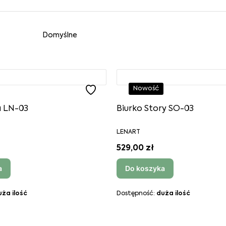
roduktów
Domyślne
Nowość
a LN-03
Biurko Story SO-03
LENART
529,00 zł
a
Do koszyka
uża ilość
Dostępność:
duża ilość