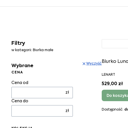
Lista p
Filtry
w kategorii: Biurka małe
Biurko Lun
Wyczyść
Wybrane
CENA
LENART
Cena od
529,00 zł
zł
Do koszyk
Cena do
Dostępność:
d
zł