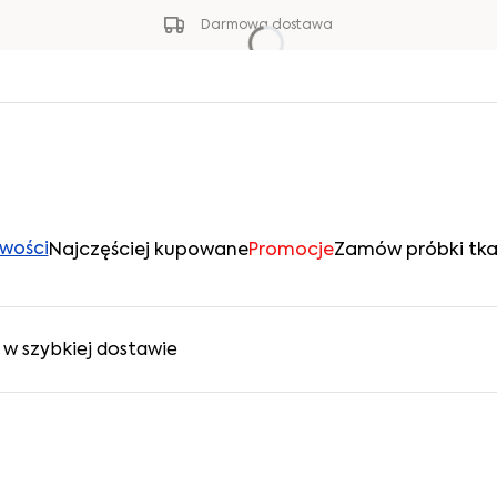
Darmowa dostawa
wości
Najczęściej kupowane
Promocje
Zamów próbki tka
w szybkiej dostawie