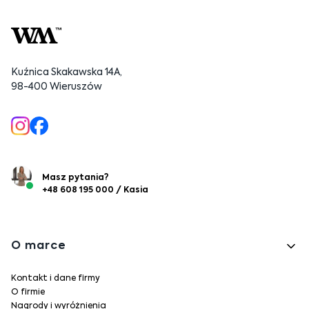
Kuźnica Skakawska 14A,
98-400 Wieruszów
Masz pytania?
+48 608 195 000 / Kasia
Linki w stopce
O marce
Kontakt i dane firmy
O firmie
Nagrody i wyróżnienia