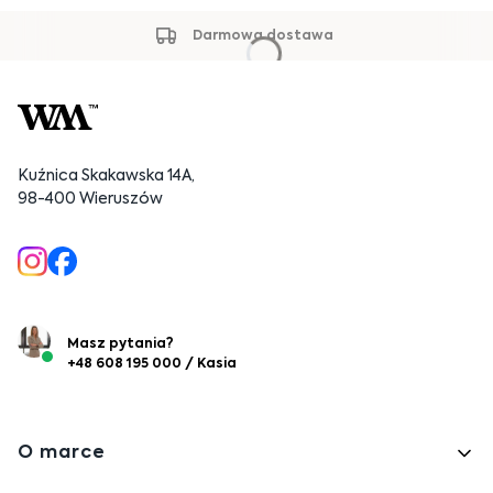
Darmowa dostawa
Kuźnica Skakawska 14A,
98-400 Wieruszów
Masz pytania?
+48 608 195 000 / Kasia
Linki w stopce
O marce