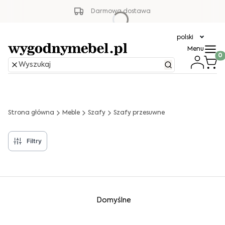
Darmowa dostawa
polski
Menu
Produ
Strona główna
Meble
Szafy
Szafy przesuwne
Filtry
Lista produktów
Domyślne