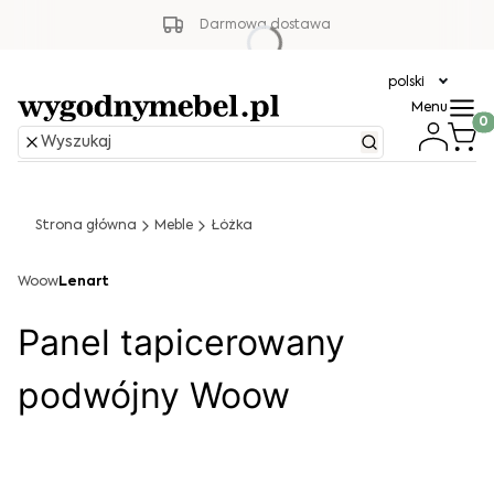
Darmowa dostawa
polski
Menu
Produ
Strona główna
Meble
Łóżka
Woow
Lenart
Panel tapicerowany
podwójny Woow