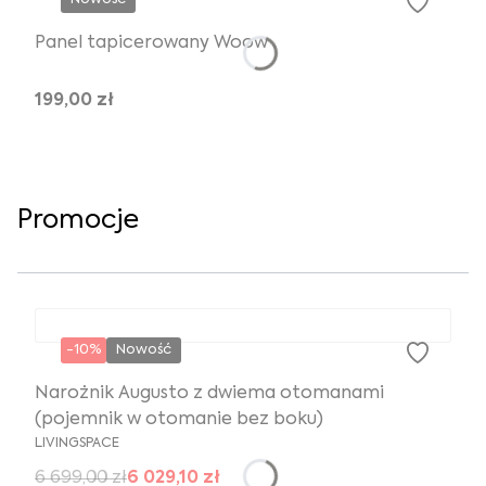
Panel tapicerowany Woow
199,00 zł
Promocje
-10%
Nowość
Narożnik Augusto z dwiema otomanami
(pojemnik w otomanie bez boku)
LIVINGSPACE
6 699,00 zł
6 029,10 zł