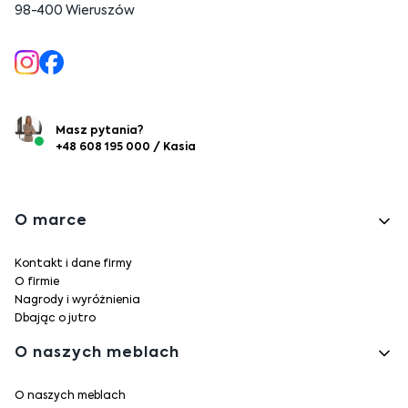
98-400 Wieruszów
Masz pytania?
+48 608 195 000 / Kasia
Linki w stopce
O marce
Kontakt i dane firmy
O firmie
Nagrody i wyróżnienia
Dbając o jutro
O naszych meblach
O naszych meblach