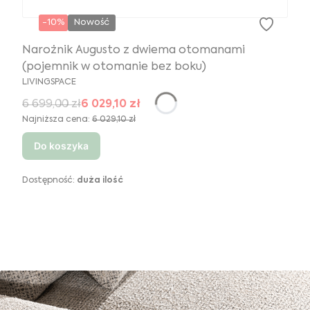
-10%
Nowość
Narożnik Augusto z dwiema otomanami
(pojemnik w otomanie bez boku)
LIVINGSPACE
6 699,00 zł
6 029,10 zł
Najniższa cena:
6 029,10 zł
Do koszyka
Dostępność:
duża ilość