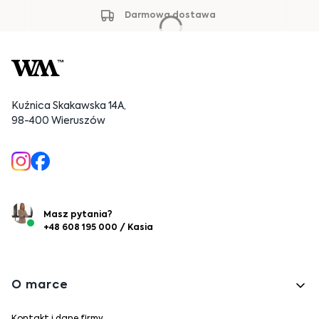
Darmowa dostawa
Kuźnica Skakawska 14A,
98-400 Wieruszów
Masz pytania?
+48 608 195 000 / Kasia
Linki w stopce
O marce