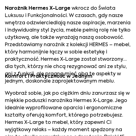
Narożnik Hermes X-Large
wkrocz do Świata
Luksusu i Funkcjonalności. W czasach, gdy nasze
wnętrza odzwierciedlają nasze aspiracje, marzenia
i indywidualny styl życia, meble pełnią rolę nie tylko
użytkową, ale także wyrażają naszą osobowość.
Przedstawiamy narożnik z kolekcji HERMES – mebel,
który harmonijnie łączy w sobie estetykę i
praktyczność. Hermes X-Large został stworzony
dla tych, którzy nie chcą rezygnować ani ze stylu,
ani z funkcji, ale pragną mieć oba te aspekty w
Komfort i Praktyczność w Jednym
jednym, doskonale zaprojektowanym meblu.
Wyobraź sobie, jak po ciężkim dniu zanurzasz się w
miękkie poduszki narożnika Hermes X-Large. Jego
idealnie wyprofilowane oparcia i ergonomiczne
kształty oferują komfort, którego potrzebujesz.
Hermes X-Large to mebel, który zapewni Ci
wyjątkowy relaks – każdy moment spędzony na