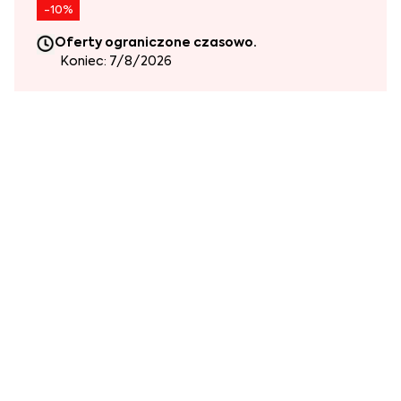
-10%
Oferty ograniczone czasowo.
Koniec: 7/8/2026
Wybierz tkaninę:
+50
Zmień
Układ narożnika -
Zobacz o czym mowa
Prawy