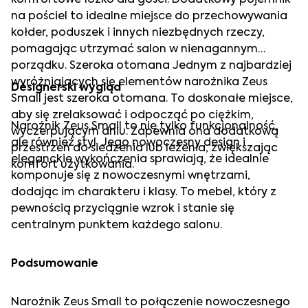
na pościel to idealne miejsce do przechowywania
kołder, poduszek i innych niezbędnych rzeczy,
pomagając utrzymać salon w nienagannym
porządku. Szeroka otomana Jednym z najbardziej
wyróżniających się elementów narożnika Zeus
Designerski wygląd
Small jest szeroka otomana. To doskonałe miejsce,
aby się zrelaksować i odpocząć po ciężkim,
Narożnik Zeus Small to nie tylko funkcjonalność,
wyczerpującym dniu. Zapewnia ona dodatkową
ale również styl. Jego nowoczesny design i
przestrzeń do siedzenia lub leżenia, zwiększając
eleganckie wykończenia sprawiają, że idealnie
komfort użytkowania.
komponuje się z nowoczesnymi wnętrzami,
dodając im charakteru i klasy. To mebel, który z
pewnością przyciągnie wzrok i stanie się
centralnym punktem każdego salonu.
Podsumowanie
Narożnik Zeus Small to połączenie nowoczesnego