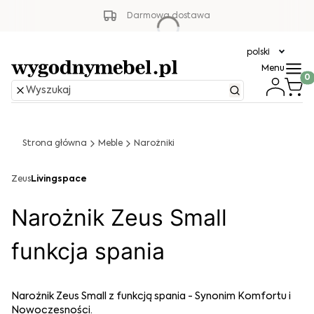
Darmowa dostawa
polski
Menu
Produ
Strona główna
Meble
Narożniki
Zeus
Livingspace
Narożnik Zeus Small
funkcja spania
Narożnik Zeus Small z funkcją spania - Synonim Komfortu i
Nowoczesności.