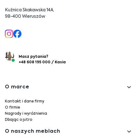
Kuźnica Skakawska 14A,
98-400 Wieruszów
Masz pytania?
+48 608 195 000 / Kasia
Linki w stopce
O marce
Kontakt i dane firmy
O firmie
Nagrody i wyróżnienia
Dbając o jutro
O naszych meblach