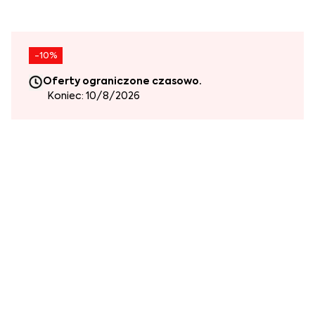
-10%
Oferty ograniczone czasowo.
Koniec: 10/8/2026
Wybierz tkaninę:
+50
Zmień
Układ narożnika -
Zobacz o czym mowa
Prawy