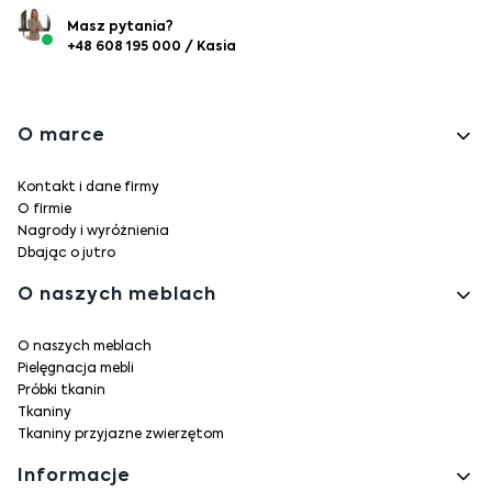
Masz pytania?
+48 608 195 000 / Kasia
Linki w stopce
O marce
Kontakt i dane firmy
O firmie
Nagrody i wyróżnienia
Dbając o jutro
O naszych meblach
O naszych meblach
Pielęgnacja mebli
Próbki tkanin
Tkaniny
Tkaniny przyjazne zwierzętom
Informacje